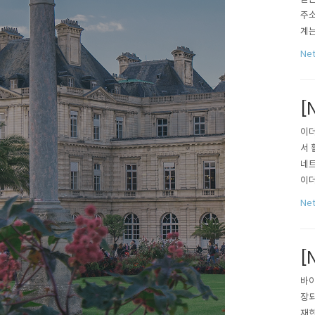
주소
계는
이며
Ne
IP
[
이더
서 
네트
이더
MA
Ne
typ
[
바이
장되
재한