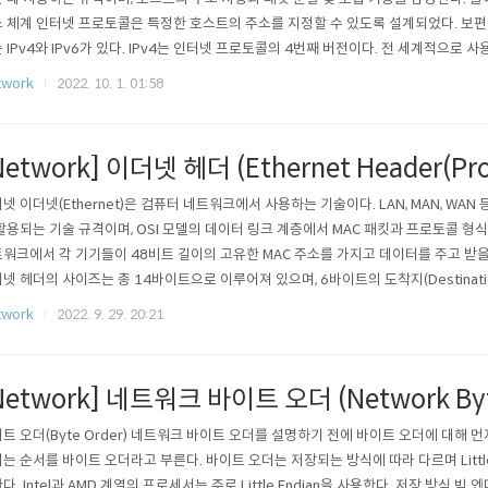
 체계 인터넷 프로토콜은 특정한 호스트의 주소를 지정할 수 있도록 설계되었다. 보편적
 IPv4와 IPv6가 있다. IPv4는 인터넷 프로토콜의 4번째 버전이다. 전 세계적으로 
, 과거에 사용되던 유일한 인터넷 프로토콜이였으나 오늘날에는 IPv4의 주소가 소진되
twork
2022. 10. 1. 01:58
v6로 대체되고 있다. IPv4의 주소체계는 총 12자리이며 네 부분으로 나뉜다. 각 부분 마다
Network] 이더넷 헤더 (Ethernet Header(Pro
넷 이더넷(Ethernet)은 컴퓨터 네트워크에서 사용하는 기술이다. LAN, MAN, WAN
활용되는 기술 규격이며, OSI 모델의 데이터 링크 계층에서 MAC 패킷과 프로토콜 형
워크에서 각 기기들이 48비트 길이의 고유한 MAC 주소를 가지고 데이터를 주고 받을
넷 헤더의 사이즈는 총 14바이트으로 이루어져 있으며, 6바이트의 도착지(Destination
C 주소, 2바이트의 Ethernet Type이 존재한다. Ethernet Type에는 다음 계층
twork
2022. 9. 29. 20:21
edef struct _NETWORK_ETHERNET_HEADER { unsig..
Network] 네트워크 바이트 오더 (Network Byt
트 오더(Byte Order) 네트워크 바이트 오더를 설명하기 전에 바이트 오더에 대해
는 순서를 바이트 오더라고 부른다. 바이트 오더는 저장되는 방식에 따라 다르며 Little Endia
다. Intel과 AMD 계열의 프로세서는 주로 Little Endian을 사용한다. 저장 방