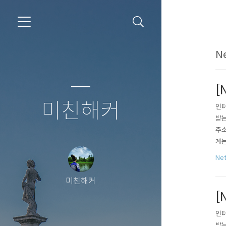
Ne
[
미친해커
인터
받는
주소
계는
를 
Ne
현하
미친해커
[
인터
받는