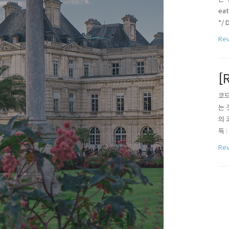
ea
*/ 
2.
Rev
O..
[
코드
는 
의 
득 :
삽입 
Rev