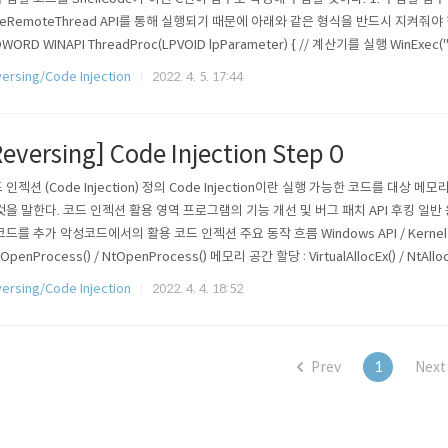
teRemoteThread API를 통해 실행되기 때문에 아래와 같은 형식을 반드시 지켜줘야 
DWORD WINAPI ThreadProc(LPVOID lpParameter) { // 계산기를 실행 WinExec("c
 코드 인젝션 함수 작성 BOOL CodeInjection(DWORD PID) { // 타겟 프로세스의 핸들
ersing/Code Injection
2022. 4. 5. 17:44
Reversing] Code Injection Step 0
 인젝션 (Code Injection) 정의 Code Injection이란 실행 가능한 코드를 대상
것을 말한다. 코드 인젝션 활용 영역 프로그램의 기능 개선 및 버그 패치 API 후킹 일
코드를 추가 악성코드에서의 활용 코드 인젝션 주요 동작 흐름 Windows API / Kernel 
 OpenProcess() / NtOpenProcess() 메모리 공간 할당 : VirtualAllocEx() / NtAll
: WriteProcessMemory() / NtWriteVirtualMemory() 코드 실행 : CreateRemoteT
ersing/Code Injection
2022. 4. 4. 18:52
Prev
1
Next