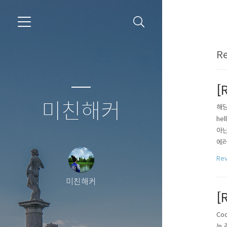
Re
[
미친해커
해당
he
아닌
에러
고 
Rev
되지
미친해커
[
Co
는 