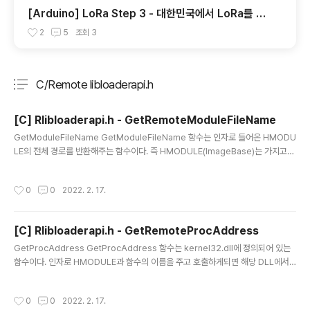
[Arduino] LoRa Step 3 - 대한민국에서 LoRa를 사
용하기 위한 법 조항
2
5
조회
3
C/Remote libloaderapi.h
분류 전체보기
주요 글 목록
[C] Rlibloaderapi.h - GetRemoteModuleFileName
글 내용
GetModuleFileName GetModuleFileName 함수는 인자로 들어온 HMODU
LE의 전체 경로를 반환해주는 함수이다. 즉 HMODULE(ImageBase)는 가지고
있지만 해당 HMODULE이 어떤 DLL인지 모를때 사용하면 유용한 함수이다. Get
RemoteModuleFileName DWORD GetRemoteModuleFileNameA(HA
작성시간
0
0
2022. 2. 17.
NDLE ProcessHandle, HMODULE hModule, LPSTR lpFilename, DWO
RD nSize) { ZeroMemory(lpFilename, nSize); wchar_t Filename[MAX_
PATH]; DWORD Size = GetRemoteModuleFileNameW(ProcessHandl
[C] Rlibloaderapi.h - GetRemoteProcAddress
e, hModule, File..
글 내용
GetProcAddress GetProcAddress 함수는 kernel32.dll에 정의되어 있는
함수이다. 인자로 HMODULE과 함수의 이름을 주고 호출하게되면 해당 DLL에서 E
xport 하는 함수들 중 인자로 넣은 함수의 이름과 같은 이름의 함수의 주소를 반환
해준다. 이 함수도 마찬가지로 현재 프로세스를 기준으로 하게된다. 하지만 굳이 이
작성시간
0
0
2022. 2. 17.
함수까지 구현한 이유는 DLL Injection과 같은 기술을 사용할 때 혹시라도 kernel