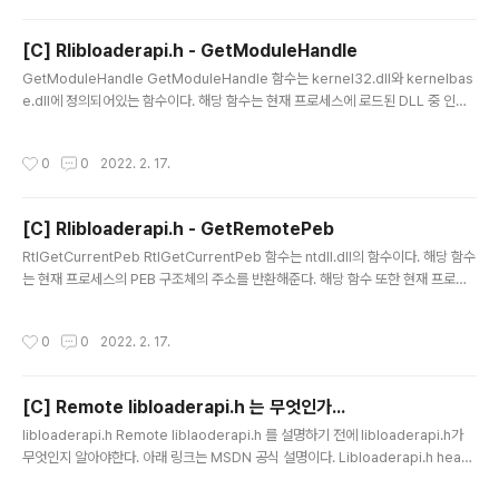
32.dll의 ImageBase가 다르거나 특정 함수의 주소를 알아야할 때가 있을 것같아
해당 함수도 Remote 버전을 구현하게 되었다. GetRemoteProcAddress FAR
[C] Rlibloaderapi.h - GetModuleHandle
PROC GetRemoteProcAddress(HANDLE ProcessHandle, ..
글 내용
GetModuleHandle GetModuleHandle 함수는 kernel32.dll와 kernelbas
e.dll에 정의되어있는 함수이다. 해당 함수는 현재 프로세스에 로드된 DLL 중 인자
로 넣은 DLL 이름의 HMODULE을 반환하는 함수이다. HMODULE은 과거 윈도우
에서 다른 용도로 만들어졌지만 현재 윈도우에서는 DLL의 ImageBase를 담는 자
작성시간
0
0
2022. 2. 17.
료형이 되었다. 실제로 GetModuleHandle 함수를 이용해 특정 DLL의 HMODU
LE을 반환 받으면 해당 값은 해당 DLL의 ImageBase 인 것을 확인할 수 있다. 이
또한 현재 프로세스가 아닌 다른 프로세스에 로드된 DLL의 ImageBase를 구하기
[C] Rlibloaderapi.h - GetRemotePeb
위해 Remote 버전을 구현하게 되었다. GetRemoteModuleHandle ..
글 내용
RtlGetCurrentPeb RtlGetCurrentPeb 함수는 ntdll.dll의 함수이다. 해당 함수
는 현재 프로세스의 PEB 구조체의 주소를 반환해준다. 해당 함수 또한 현재 프로세
스의 PEB 주소만 구할 수 있고 다른 프로세스의 PEB 구조체의 주소를 구하기 위해
서는 NtQueryInformationProcess 라고 하는 커널 함수를 사용해야한다. (물론
작성시간
0
0
2022. 2. 17.
해당 커널 함수를 사용해 PEB 구조체의 주소를 구해주는 다른 WINAPI도 존재한다.
하지만 내부적으로는 대부분 해당 커널 함수를 사용한다.) 물론 여기까지 윈도우 시
스템에 대해서 공부한 사람이랑 그냥 커널 함수를 쓰고 말겠지만 해당 커널 함수를
[C] Remote libloaderapi.h 는 무엇인가...
사용하면 다른 정보도 같이 구해지기 때문에 불필요한 공간을 사용하게 된다. 그렇기
글 내용
에 해당 함수..
libloaderapi.h Remote liblaoderapi.h 를 설명하기 전에 libloaderapi.h가
무엇인지 알아야한다. 아래 링크는 MSDN 공식 설명이다. Libloaderapi.h head
er - Win32 apps Table of contents Article 11/23/2021 3 minutes to re