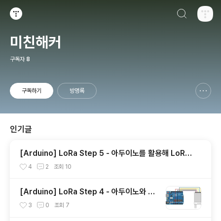
검색하기
티스토리
미친해커
구독자
8
구독하기
방명록
신고하기 레이어
열기
인기글
[Arduino] LoRa Step 5 - 아두이노를 활용해 LoRa
로 통신하기
4
2
조회
10
[Arduino] LoRa Step 4 - 아두이노와 Lo
Ra 연결하기
3
0
조회
7