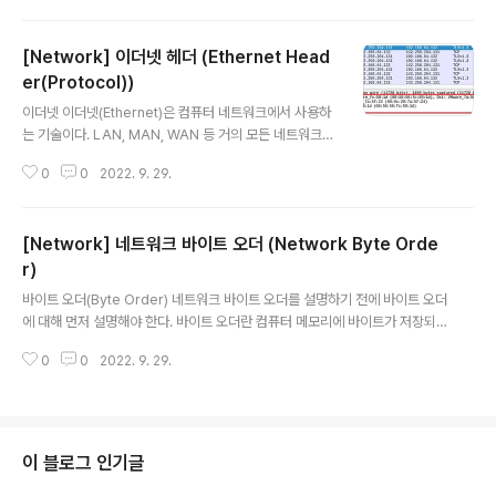
한다. 주소 체계 인터넷 프로토콜은 특정한 호스트의 주소
를 지정할 수 있도록 설계되었다. 보편적으로 사용되는 IP
[Network] 이더넷 헤더 (Ethernet Head
주소 체계는 IPv4와 IPv6가 있다. IPv4는 인터넷 프로토
콜의 4번째 버전이다. 전 세계적으로 사용된 첫 번째 인트
er(Protocol))
글 내용
넷 프로토콜이며, 과거에 사용되던 유일한 인터넷 프로토
이더넷 이더넷(Ethernet)은 컴퓨터 네트워크에서 사용하
콜이였으나 오늘날에는 IPv4의 주소가 소진되어 IPv4의
는 기술이다. LAN, MAN, WAN 등 거의 모든 네트워크
할당이 중지되고 IPv6로 대체되고 있다. IPv4의 주소체계
분야에서 활용되는 기술 규격이며, OSI 모델의 데이터 링
는 총 12자리이며 네 부분으로 나뉜다. 각 부분 마다 0~..
0
0
2022. 9. 29.
크 계층에서 MAC 패킷과 프로토콜 형식을 정의한다. 개요
이더넷은 네트워크에서 각 기기들이 48비트 길이의 고유
한 MAC 주소를 가지고 데이터를 주고 받을 수 있도록 만
[Network] 네트워크 바이트 오더 (Network Byte Orde
들어졌다. 헤더 이더넷 헤더의 사이즈는 총 14바이트으로
이루어져 있으며, 6바이트의 도착지(Destination) 그리
r)
글 내용
고 출발지(Source) MAC 주소, 2바이트의 Ethernet Ty
바이트 오더(Byte Order) 네트워크 바이트 오더를 설명하기 전에 바이트 오더
pe이 존재한다. Ethernet Type에는 다음 계층의 프로토
에 대해 먼저 설명해야 한다. 바이트 오더란 컴퓨터 메모리에 바이트가 저장되
콜이 무엇인지 기록된다. typedef struct _NETWORK_
는 순서를 바이트 오더라고 부른다. 바이트 오더는 저장되는 방식에 따라 다르
ETHERNET_HEADER { unsig..
0
0
2022. 9. 29.
며 Little Endian, Middle Endian, Big Endian 등의 바이트 오더가 존재한
다. Intel과 AMD 계열의 프로세서는 주로 Little Endian을 사용한다. 저장 방
식 빅 엔디안은 상위 바이트부터 순서대로 저장 되고 리틀 엔디안은 하위 바이
트부터 순서대로 저장된다는 차이점이 있다. 종류 0x1234 표현(2바이트 표
현) 0x12345678 표현(4바이트 표현) Big Endian (빅 엔디안) 01 02 03 0
이 블로그 인기글
4 05 06 07 08 00000..