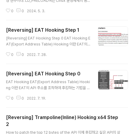
경 변수이다. LD_PRELOAD에는 Linux 운영체제의 공유
라이브러리(Shared Library) 파일이 설정되고 설정된 공
0
0
2024. 5. 3.
유 라이브러리들을 모든 공유 라이브러리들보다 먼저 프로
그램에 로드한다. Linux 운영체제의 응용 프로그램은 라이
브러리가 로드된 순서대로 사용하려는 함수가 존재하는지
[Reversing] EAT Hooking Step 1
확인한다. 이때 LD_PRELOAD로 인해 먼저 로드된 라이
글 내용
브러리에 사용하려는 함수가 존재한다면 LD_PRELOAD
[Reversing] EAT Hooking Step 0 EAT Hooking E
의 라이브러리의 함수 주소를 가져온다. 이러한 원리를 이
AT(Export Address Table) Hooking 이란 EAT의 A
용한 방법이 LD_PRELOAD를 이용한 후킹 기법이다,*공
PI 주소를 조작하여 후킹하는 기법을 말한다. EAT에는 라
유 라이브러리(Shared Libary) : Linux 운영체제의 공유
0
0
2022. 7. 28.
이브러리가 외부로 Export 하는 함수명 또는 변수명과 주
라이브러리로 확장자는 주로 .so 이며 Windows ..
소가 기록되어 있다. 응용 프로그램.. crazyhacker.tisto
ry.com 이전 포스팅에서 EAT 구조에 대해서 간단히 배웠
[Reversing] EAT Hooking Step 0
었다. 이번 포스팅에서는 C언어를 활용해 실제 EAT에 등
글 내용
록되어 있는 함수들의 이름과 주소를 불러오는 프로그램을
EAT Hooking EAT(Export Address Table) Hooki
만들어볼 예정이다. Get Library ImageBase EAT 주
ng 이란 EAT의 API 주소를 조작하여 후킹하는 기법을 말
소를 구하기 위해서는 IMAGE_DOS_HEADER(Dos He
한다. EAT에는 라이브러리가 외부로 Export 하는 함수명
ader)를 구해야 한다. Dos Header의 주소는 해당 라이
0
0
2022. 7. 19.
또는 변수명과 주소가 기록되어 있다. 응용 프로그램 또는
브..
다른 라이브러리가 GetProcAddress를 사용하여 라이
브러리가 Export 하는 함수 또는 변수의 주소를 가져온다.
[Reversing] Trampoline(Inline) Hooking x64 Step
이때 GetProcAddress API는 이 테이블을 참조하여 주
소를 구한다. EAT Hooking은 이 원리를 이용한 후킹 기
2
글 내용
법이다. EAT Structure EAT 구조는 아래와 같다. type
How to patch the top 12 bytes of the API 이제 후킹하고 싶은 API의 상