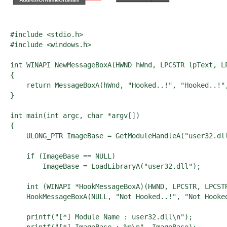
#include <stdio.h>

#include <windows.h>

int WINAPI NewMessageBoxA(HWND hWnd, LPCSTR lpText, LP
{

    return MessageBoxA(hWnd, "Hooked..!", "Hooked..!",
}

int main(int argc, char *argv[])

{

    ULONG_PTR ImageBase = GetModuleHandleA("user32.dll
    if (ImageBase == NULL)

        ImageBase = LoadLibraryA("user32.dll");

    int (WINAPI *HookMessageBoxA)(HWND, LPCSTR, LPCSTR
    HookMessageBoxA(NULL, "Not Hooked..!", "Not Hooked
    printf("[*] Module Name : user32.dll\n");
