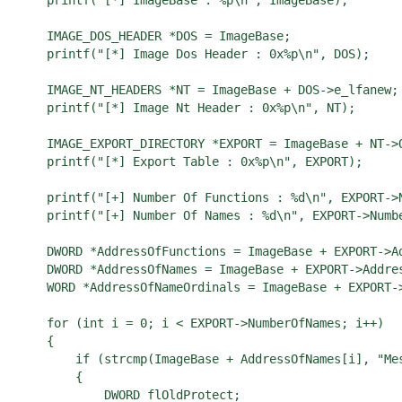
    printf("[*] ImageBase : %p\n", ImageBase);

    IMAGE_DOS_HEADER *DOS = ImageBase;

    printf("[*] Image Dos Header : 0x%p\n", DOS);

    IMAGE_NT_HEADERS *NT = ImageBase + DOS->e_lfanew;

    printf("[*] Image Nt Header : 0x%p\n", NT);

    IMAGE_EXPORT_DIRECTORY *EXPORT = ImageBase + NT->
    printf("[*] Export Table : 0x%p\n", EXPORT);

    printf("[+] Number Of Functions : %d\n", EXPORT->N
    printf("[+] Number Of Names : %d\n", EXPORT->Numbe
    DWORD *AddressOfFunctions = ImageBase + EXPORT->Ad
    DWORD *AddressOfNames = ImageBase + EXPORT->Addres
    WORD *AddressOfNameOrdinals = ImageBase + EXPORT->
    for (int i = 0; i < EXPORT->NumberOfNames; i++)

    {

        if (strcmp(ImageBase + AddressOfNames[i], "Mes
        {

            DWORD flOldProtect;
