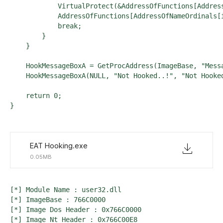
            VirtualProtect(&AddressOfFunctions[Addres
            AddressOfFunctions[AddressOfNameOrdinals[
            break;

        }

    }

    HookMessageBoxA = GetProcAddress(ImageBase, "Messa
    HookMessageBoxA(NULL, "Not Hooked..!", "Not Hooked
    return 0;

}
EAT Hooking.exe
0.05MB
[*] Module Name : user32.dll

[*] ImageBase : 766C0000

[*] Image Dos Header : 0x766C0000

[*] Image Nt Header : 0x766C00E8
